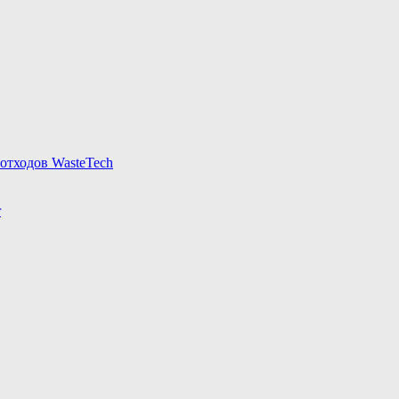
отходов WasteTech
r