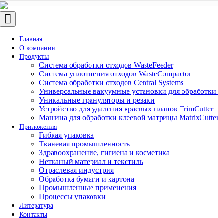
Toggle
navigation
Главная
О компании
Продукты
Система обработки отходов WasteFeeder
Система уплотнения отходов WasteCompactor
Система обработки отходов Central Systems
Универсальные вакуумные установки для обработки 
Уникальные грануляторы и резаки
Устройство для удаления краевых планок TrimCutter
Машина для обработки клеевой матрицы MatrixCutte
Приложения
Гибкая упаковка
Тканевая промышленность
Здравоохранение, гигиена и косметика
Нетканый материал и текстиль
Отраслевая индустрия
Обработка бумаги и картона
Промышленные применения
Процессы упаковки
Литература
Контакты