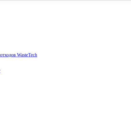
отходов WasteTech
r