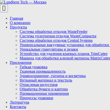
Toggle
navigation
Главная
О компании
Продукты
Система обработки отходов WasteFeeder
Система уплотнения отходов WasteCompactor
Система обработки отходов Central Systems
Универсальные вакуумные установки для обработки 
Уникальные грануляторы и резаки
Устройство для удаления краевых планок TrimCutter
Машина для обработки клеевой матрицы MatrixCutte
Приложения
Гибкая упаковка
Тканевая промышленность
Здравоохранение, гигиена и косметика
Нетканый материал и текстиль
Отраслевая индустрия
Обработка бумаги и картона
Промышленные применения
Процессы упаковки
Литература
Контакты